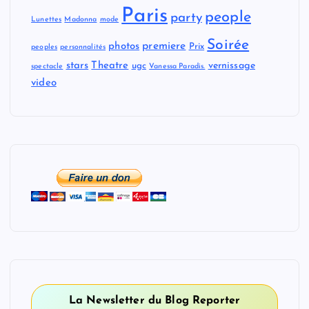
Paris
people
party
Lunettes
Madonna
mode
Soirée
premiere
photos
Prix
peoples
personnalités
stars
Theatre
vernissage
ugc
spectacle
Vanessa Paradis.
video
La Newsletter du Blog Reporter