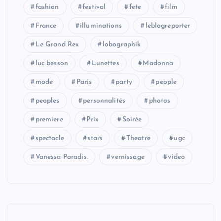
o
fashion
festival
fete
film
n
France
illuminations
leblogreporter
d
Le Grand Rex
lobographik
e
luc besson
Lunettes
Madonna
mode
Paris
party
people
s
peoples
personnalités
photos
p
premiere
Prix
Soirée
u
spectacle
stars
Theatre
ugc
b
Vanessa Paradis.
vernissage
video
l
i
c