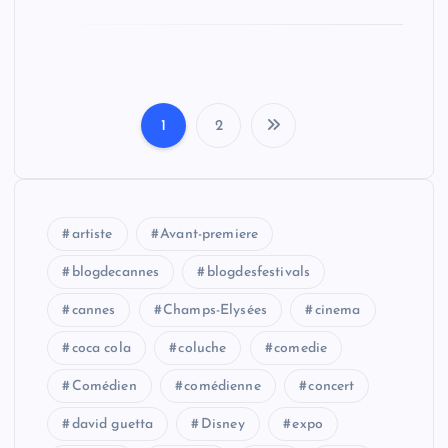
1
2
P
a
g
artiste
Avant-premiere
i
blogdecannes
blogdesfestivals
n
cannes
Champs-Elysées
cinema
a
coca cola
coluche
comedie
t
Comédien
comédienne
concert
i
david guetta
Disney
expo