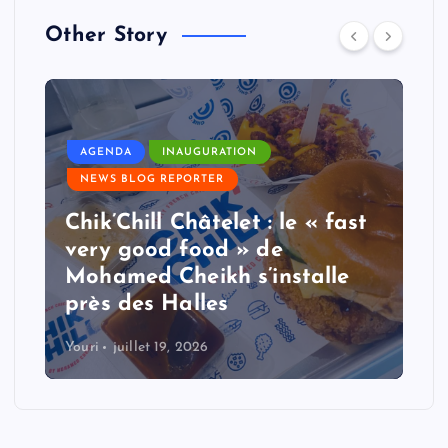
Other Story
AGENDA
INAUGURATION
NEWS BLOG REPORTER
Chik’Chill Châtelet : le « fast
very good food » de
Mohamed Cheikh s’installe
près des Halles
Youri
juillet 19, 2026