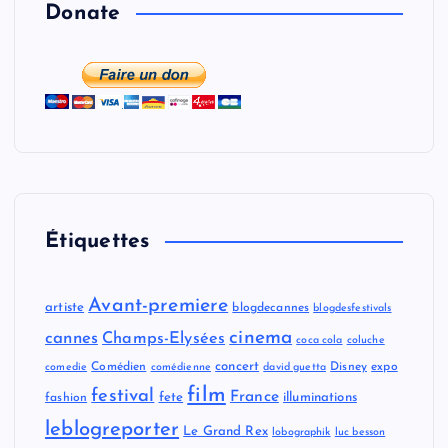
a
Donate
t
i
o
n
s
Étiquettes
Avant-premiere
artiste
blogdecannes
blogdesfestivals
cinema
cannes
Champs-Elysées
coca cola
coluche
concert
Comédien
Disney
expo
comedie
comédienne
david guetta
film
festival
France
fete
illuminations
fashion
leblogreporter
Le Grand Rex
lobographik
luc besson