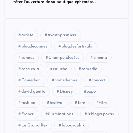
fêter l’ouverture de sa boutique éphémère.…
artiste
Avant-premiere
blogdecannes
blogdesfestivals
cannes
Champs-Elysées
cinema
coca cola
coluche
comedie
Comédien
comédienne
concert
david guetta
Disney
expo
fashion
festival
fete
film
France
illuminations
leblogreporter
Le Grand Rex
lobographik