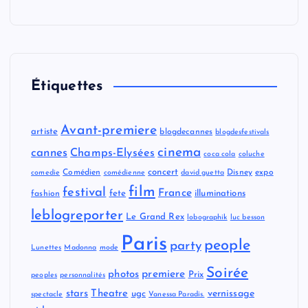
Étiquettes
Avant-premiere
artiste
blogdecannes
blogdesfestivals
cinema
cannes
Champs-Elysées
coca cola
coluche
concert
Comédien
Disney
expo
comedie
comédienne
david guetta
film
festival
France
fete
illuminations
fashion
leblogreporter
Le Grand Rex
lobographik
luc besson
Paris
people
party
Lunettes
Madonna
mode
Soirée
premiere
photos
Prix
peoples
personnalités
stars
Theatre
vernissage
ugc
spectacle
Vanessa Paradis.