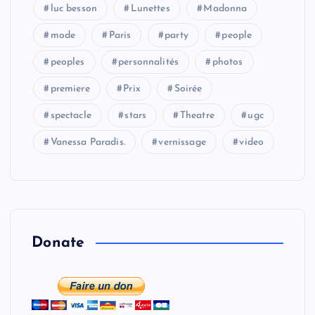
luc besson
Lunettes
Madonna
mode
Paris
party
people
peoples
personnalités
photos
premiere
Prix
Soirée
spectacle
stars
Theatre
ugc
Vanessa Paradis.
vernissage
video
Donate