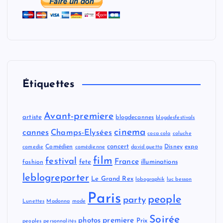
Étiquettes
Avant-premiere
artiste
blogdecannes
blogdesfestivals
cinema
cannes
Champs-Elysées
coca cola
coluche
concert
Comédien
Disney
expo
comedie
comédienne
david guetta
film
festival
France
fete
illuminations
fashion
leblogreporter
Le Grand Rex
lobographik
luc besson
Paris
people
party
Lunettes
Madonna
mode
Soirée
premiere
photos
Prix
peoples
personnalités