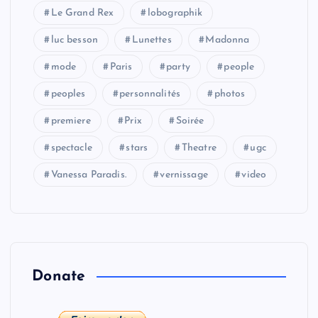
Le Grand Rex
lobographik
luc besson
Lunettes
Madonna
mode
Paris
party
people
peoples
personnalités
photos
premiere
Prix
Soirée
spectacle
stars
Theatre
ugc
Vanessa Paradis.
vernissage
video
Donate