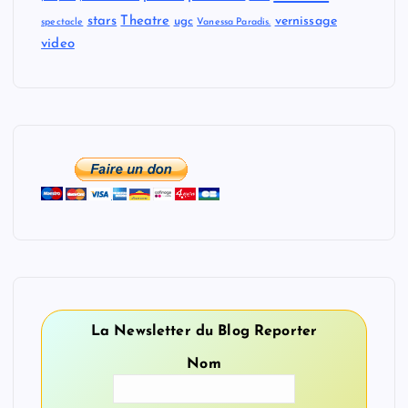
stars
Theatre
vernissage
ugc
spectacle
Vanessa Paradis.
video
La Newsletter du Blog Reporter
Nom