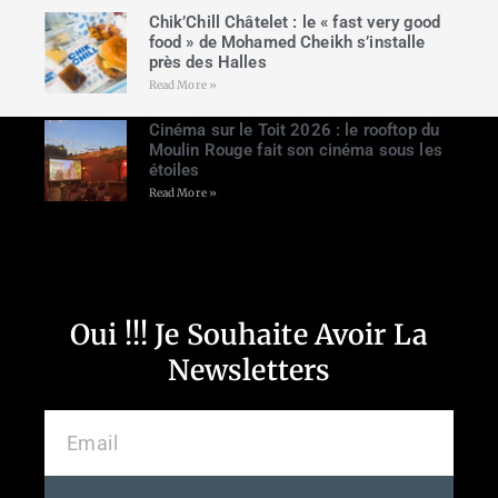
Chik’Chill Châtelet : le « fast very good
food » de Mohamed Cheikh s’installe
près des Halles
Read More »
Cinéma sur le Toit 2026 : le rooftop du
Moulin Rouge fait son cinéma sous les
étoiles
Read More »
Oui !!! Je Souhaite Avoir La
Newsletters