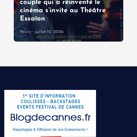
couple qui a réinventé le
cinéma s’invite au Théâtre
Essaïon
Youri
juillet 12, 2026
B