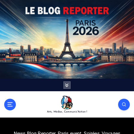
Arts, Médias, Communic'Action !
News Blog Reporter
,
Paris event
,
Soirées
,
Voyages