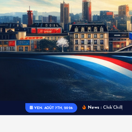
News :
C
h
i
k
’
C
h
i
l
l
C
h
â
VEN. AOÛT 7TH, 2026