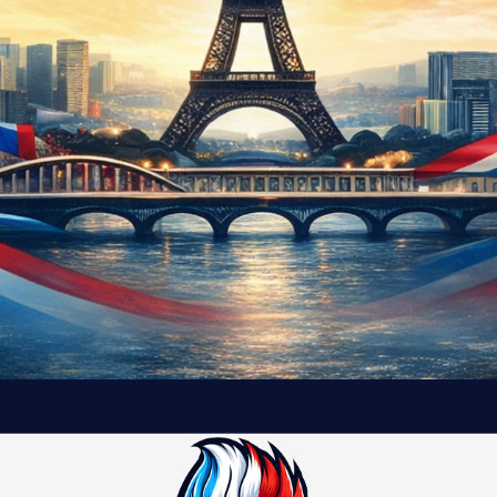
t
e
l
e
t
: