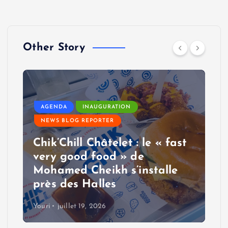
Other Story
AGENDA
INAUGURATION
NEWS BLOG REPORTER
Chik’Chill Châtelet : le « fast
very good food » de
Mohamed Cheikh s’installe
près des Halles
Youri
juillet 19, 2026