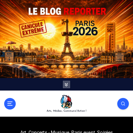
Arts, Médias, Communic'Action !
Art
,
Concerts - Musique
,
Paris event
,
Soirées