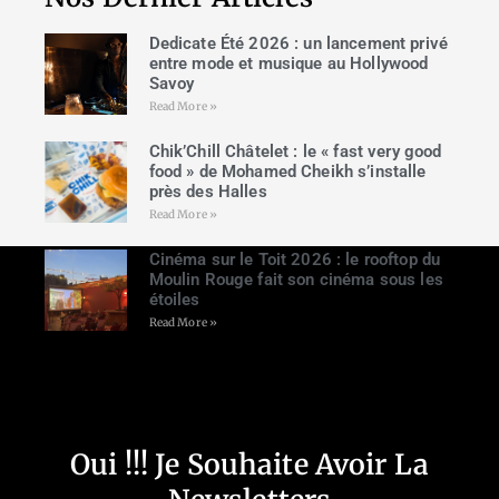
Dedicate Été 2026 : un lancement privé
entre mode et musique au Hollywood
Savoy
Read More »
Chik’Chill Châtelet : le « fast very good
food » de Mohamed Cheikh s’installe
près des Halles
Read More »
Cinéma sur le Toit 2026 : le rooftop du
Moulin Rouge fait son cinéma sous les
étoiles
Read More »
Oui !!! Je Souhaite Avoir La