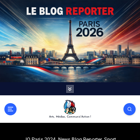
Arts, Médias, Communic'Action !
JO Paris 2024
,
News Blog Reporter
,
Sport