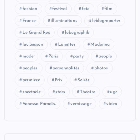
fashion
festival
fete
film
France
illuminations
leblogreporter
Le Grand Rex
lobographik
luc besson
Lunettes
Madonna
mode
Paris
party
people
peoples
personnalités
photos
premiere
Prix
Soirée
spectacle
stars
Theatre
ugc
Vanessa Paradis.
vernissage
video