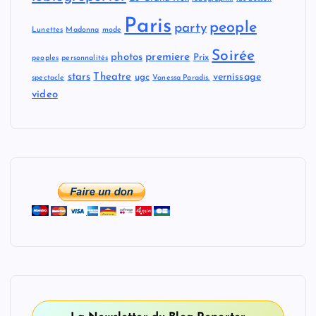
Paris
people
party
Lunettes
Madonna
mode
Soirée
premiere
photos
Prix
peoples
personnalités
stars
Theatre
vernissage
ugc
spectacle
Vanessa Paradis.
video