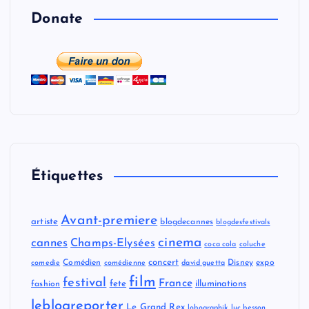
Donate
Étiquettes
Avant-premiere
artiste
blogdecannes
blogdesfestivals
cinema
cannes
Champs-Elysées
coca cola
coluche
concert
Comédien
Disney
expo
comedie
comédienne
david guetta
film
festival
France
fete
illuminations
fashion
leblogreporter
Le Grand Rex
lobographik
luc besson