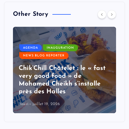
Other Story
AGENDA
INAUGURATION
NEWS BLOG REPORTER
Chik’Chill Châtelet : le « fast
very good food » de
Mohamed Cheikh s’installe
près des Halles
Youri
juillet 19, 2026