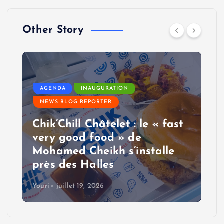
Other Story
AGENDA
INAUGURATION
NEWS BLOG REPORTER
Chik’Chill Châtelet : le « fast
very good food » de
Mohamed Cheikh s’installe
près des Halles
Youri
juillet 19, 2026