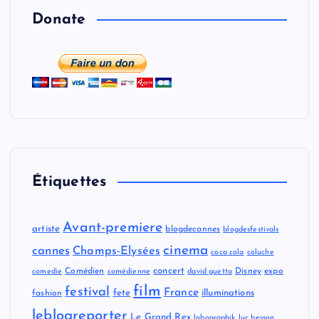
Donate
Étiquettes
Avant-premiere
artiste
blogdecannes
blogdesfestivals
cinema
cannes
Champs-Elysées
coca cola
coluche
concert
Comédien
Disney
expo
comedie
comédienne
david guetta
film
festival
France
fete
illuminations
fashion
leblogreporter
Le Grand Rex
lobographik
luc besson