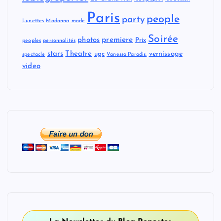
Paris
people
party
Lunettes
Madonna
mode
Soirée
premiere
photos
Prix
peoples
personnalités
stars
Theatre
vernissage
ugc
spectacle
Vanessa Paradis.
video