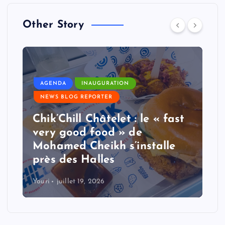
Other Story
AGENDA
INAUGURATION
NEWS BLOG REPORTER
Chik’Chill Châtelet : le « fast
very good food » de
Mohamed Cheikh s’installe
près des Halles
Youri
juillet 19, 2026