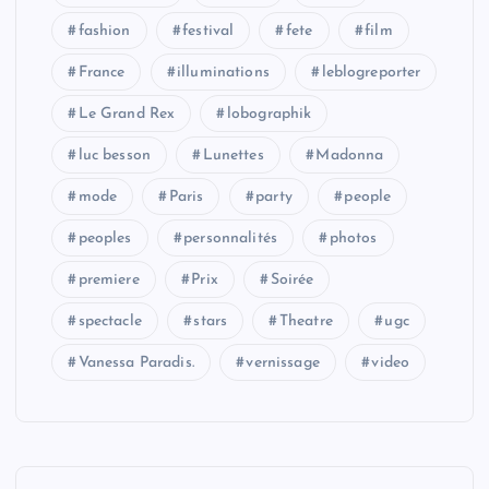
fashion
festival
fete
film
France
illuminations
leblogreporter
Le Grand Rex
lobographik
luc besson
Lunettes
Madonna
mode
Paris
party
people
peoples
personnalités
photos
premiere
Prix
Soirée
spectacle
stars
Theatre
ugc
Vanessa Paradis.
vernissage
video