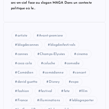
arc‑en‑ciel face au slogan MAGA Dans un contexte
politique où le…
artiste
Avant-premiere
blogdecannes
blogdesfestivals
cannes
Champs-Elysées
cinema
coca cola
coluche
comedie
Comédien
comédienne
concert
david guetta
Disney
expo
fashion
festival
fete
film
France
illuminations
leblogreporter