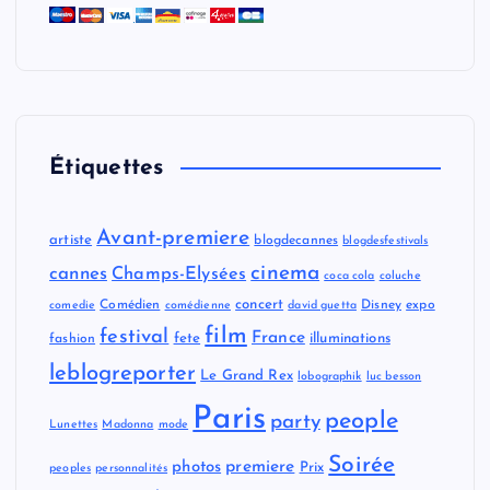
Étiquettes
Avant-premiere
artiste
blogdecannes
blogdesfestivals
cinema
cannes
Champs-Elysées
coca cola
coluche
concert
Comédien
Disney
expo
comedie
comédienne
david guetta
film
festival
France
fete
illuminations
fashion
leblogreporter
Le Grand Rex
lobographik
luc besson
Paris
people
party
Lunettes
Madonna
mode
Soirée
premiere
photos
Prix
peoples
personnalités