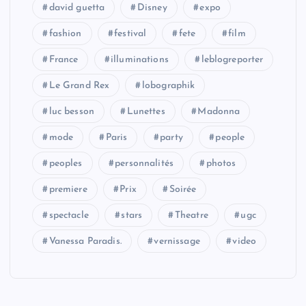
david guetta
Disney
expo
fashion
festival
fete
film
France
illuminations
leblogreporter
Le Grand Rex
lobographik
luc besson
Lunettes
Madonna
mode
Paris
party
people
peoples
personnalités
photos
premiere
Prix
Soirée
spectacle
stars
Theatre
ugc
Vanessa Paradis.
vernissage
video