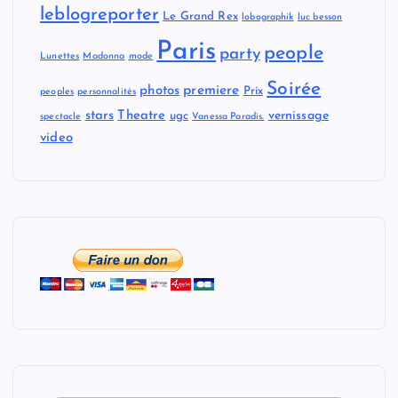
leblogreporter
Le Grand Rex
lobographik
luc besson
Paris
people
party
Lunettes
Madonna
mode
Soirée
premiere
photos
Prix
peoples
personnalités
stars
Theatre
vernissage
ugc
spectacle
Vanessa Paradis.
video