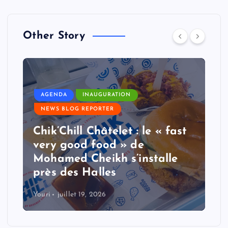
Other Story
AGENDA
INAUGURATION
NEWS BLOG REPORTER
Chik’Chill Châtelet : le « fast
very good food » de
Mohamed Cheikh s’installe
près des Halles
Youri
juillet 19, 2026