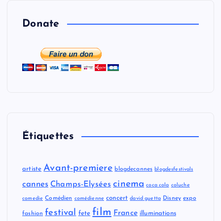
Donate
Étiquettes
Avant-premiere
artiste
blogdecannes
blogdesfestivals
cinema
cannes
Champs-Elysées
coca cola
coluche
concert
Comédien
Disney
expo
comedie
comédienne
david guetta
film
festival
France
fete
illuminations
fashion