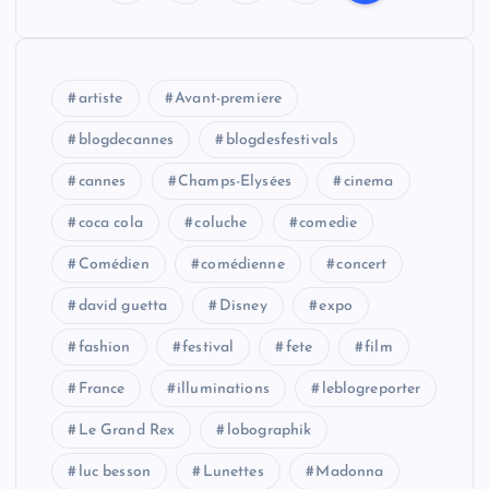
a
g
artiste
Avant-premiere
i
blogdecannes
blogdesfestivals
n
cannes
Champs-Elysées
cinema
a
coca cola
coluche
comedie
t
Comédien
comédienne
concert
i
david guetta
Disney
expo
o
fashion
festival
fete
film
n
France
illuminations
leblogreporter
d
Le Grand Rex
lobographik
e
luc besson
Lunettes
Madonna