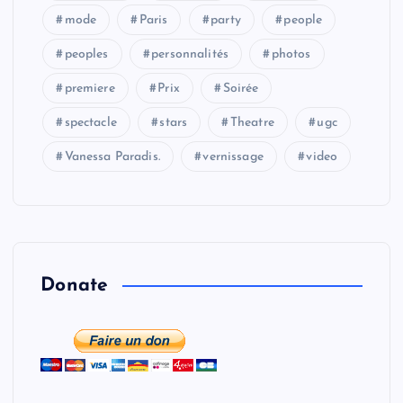
mode
Paris
party
people
s
peoples
personnalités
photos
p
premiere
Prix
Soirée
u
spectacle
stars
Theatre
ugc
b
Vanessa Paradis.
vernissage
video
l
i
c
a
Donate
t
i
o