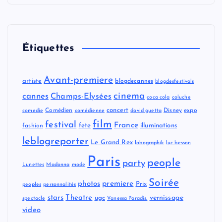
n
s
Étiquettes
Avant-premiere
artiste
blogdecannes
blogdesfestivals
cinema
cannes
Champs-Elysées
coca cola
coluche
concert
Comédien
Disney
expo
comedie
comédienne
david guetta
film
festival
France
fete
illuminations
fashion
leblogreporter
Le Grand Rex
lobographik
luc besson
Paris
people
party
Lunettes
Madonna
mode
Soirée
premiere
photos
Prix
peoples
personnalités
stars
Theatre
vernissage
ugc
spectacle
Vanessa Paradis.
video