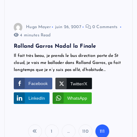
Hugo Mayer
juin 26, 2007
0 Comments
4 minutes Read
Rolland Garros Nadal la Finale
Il fait très beau, je prends le bus direction porte de St
cloud, je vais me ballader dans Rolland Garros, ça fait
longtemps que je n’y suis pas allé, d’habitude…
Facebook
Twitter/X
LinkedIn
WhatsApp
1
…
110
111
P