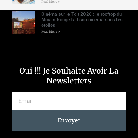
Read More »
Cinéma sur le Toit 2026 : le rooftop du
Moulin Rouge fait son cinéma sous les
étoiles
Read More »
Oui !!! Je Souhaite Avoir La
Newsletters
Envoyer