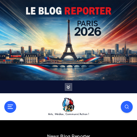
Arts, Médias, Communic'Action !
News Blog Reporter