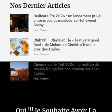
Nos Dernier Articles
Dedicate Été 2026 : un lancement privé
entre mode et musique au Hollywood
Savoy
Read More »
Chik’Chill Châtelet : le « fast very good
food » de Mohamed Cheikh s’installe
près des Halles
Read More »
Cinéma sur le Toit 2026 : le rooftop du
Moulin Rouge fait son cinéma sous les
étoiles
Read More »
Oui !!! Je Souhaite Avoir La