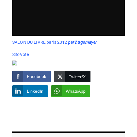
SALON DU LIVRE paris 2012
par
hugomayer
SitoVote
Facebook
Twitter/X
LinkedIn
WhatsApp