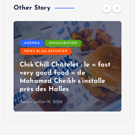
Other Story
AGENDA
INAUGURATION
NEWS BLOG REPORTER
Chik’Chill Châtelet : le « fast
very good food » de
Mohamed Cheikh s’installe
près des Halles
Youri
juillet 19, 2026