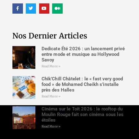
Nos Dernier Articles
Dedicate Été 2026 : un lancement privé
entre mode et musique au Hollywood
Savoy
Read More »
Chik’Chill Châtelet : le « fast very good
food » de Mohamed Cheikh s’installe
près des Halles
Read More »
Cinéma sur le Toit 2026 : le rooftop du
Moulin Rouge fait son cinéma sous les
étoiles
Read More »