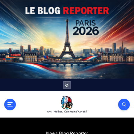
Arts, Médias, Communic'Action !
News Blog Reporter