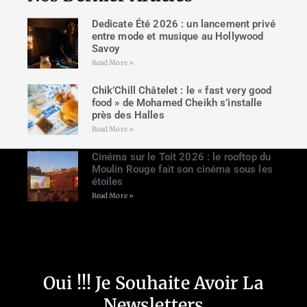
Dedicate Été 2026 : un lancement privé
entre mode et musique au Hollywood
Savoy
Read More »
Chik’Chill Châtelet : le « fast very good
food » de Mohamed Cheikh s’installe
près des Halles
Read More »
Cinéma sur le Toit 2026 : le rooftop du
Moulin Rouge fait son cinéma sous les
étoiles
Read More »
Oui !!! Je Souhaite Avoir La
Newsletters