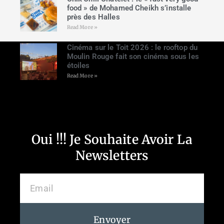
food » de Mohamed Cheikh s’installe
près des Halles
Read More »
Cinéma sur le Toit 2026 : le rooftop du
Moulin Rouge fait son cinéma sous les
étoiles
Read More »
Oui !!! Je Souhaite Avoir La
Newsletters
Envoyer