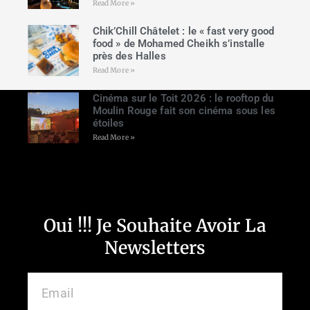
Read More »
Chik’Chill Châtelet : le « fast very good
food » de Mohamed Cheikh s’installe
près des Halles
Read More »
Cinéma sur le Toit 2026 : le rooftop du
Moulin Rouge fait son cinéma sous les
étoiles
Read More »
Oui !!! Je Souhaite Avoir La
Newsletters