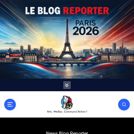
Arts, Médias, Communic'Action !
News Blog Reporter