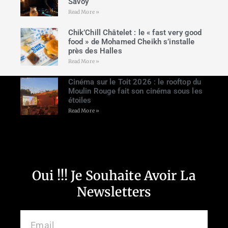
Savoy
Read More »
Chik’Chill Châtelet : le « fast very good
food » de Mohamed Cheikh s’installe
près des Halles
Read More »
Cinéma sur le Toit 2026 : le rooftop du
Moulin Rouge fait son cinéma sous les
étoiles
Read More »
Oui !!! Je Souhaite Avoir La
Newsletters