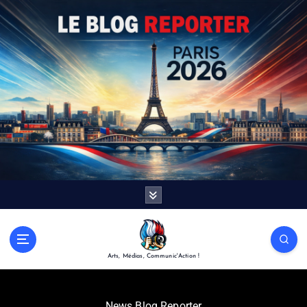
Arts, Médias, Communic'Action !
News Blog Reporter