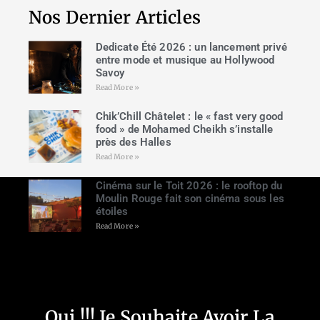
Nos Dernier Articles
Dedicate Été 2026 : un lancement privé
entre mode et musique au Hollywood
Savoy
Read More »
Chik’Chill Châtelet : le « fast very good
food » de Mohamed Cheikh s’installe
près des Halles
Read More »
Cinéma sur le Toit 2026 : le rooftop du
Moulin Rouge fait son cinéma sous les
étoiles
Read More »
Oui !!! Je Souhaite Avoir La