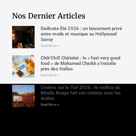
Nos Dernier Articles
Dedicate Été 2026 : un lancement privé
entre mode et musique au Hollywood
Savoy
Read More »
Chik’Chill Châtelet : le « fast very good
food » de Mohamed Cheikh s’installe
près des Halles
Read More »
Cinéma sur le Toit 2026 : le rooftop du
Moulin Rouge fait son cinéma sous les
étoiles
Read More »