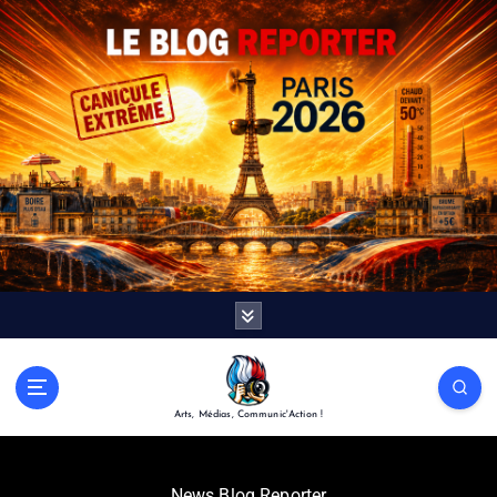
Arts, Médias, Communic'Action !
News Blog Reporter