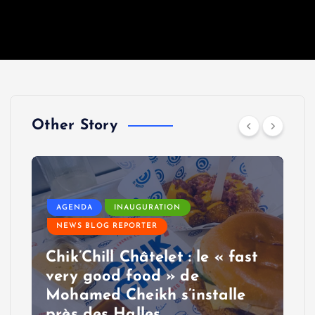
Other Story
AGENDA
INAUGURATION
NEWS BLOG REPORTER
Chik’Chill Châtelet : le « fast
very good food » de
Mohamed Cheikh s’installe
près des Halles