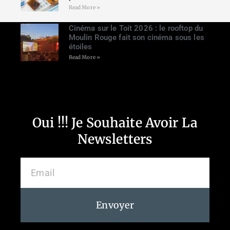
Read More »
Cinéma sur le Toit 2026 : le rooftop du
Moulin Rouge fait son cinéma sous les
étoiles
Read More »
Oui !!! Je Souhaite Avoir La
Newsletters
Envoyer