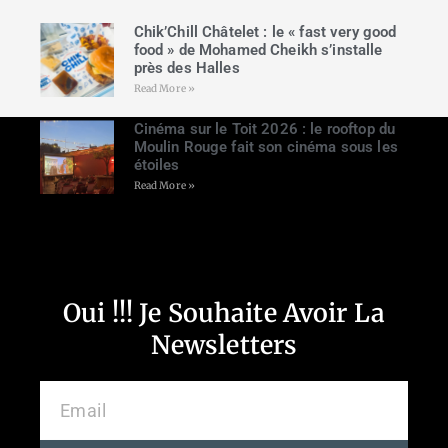
Chik’Chill Châtelet : le « fast very good
food » de Mohamed Cheikh s’installe
près des Halles
Read More »
Cinéma sur le Toit 2026 : le rooftop du
Moulin Rouge fait son cinéma sous les
étoiles
Read More »
Oui !!! Je Souhaite Avoir La
Newsletters