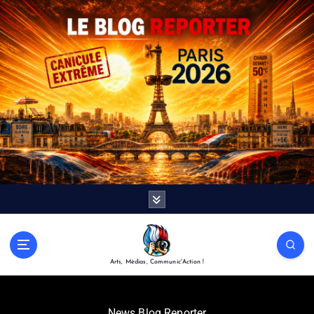
Arts, Médias, Communic'Action !
News Blog Reporter