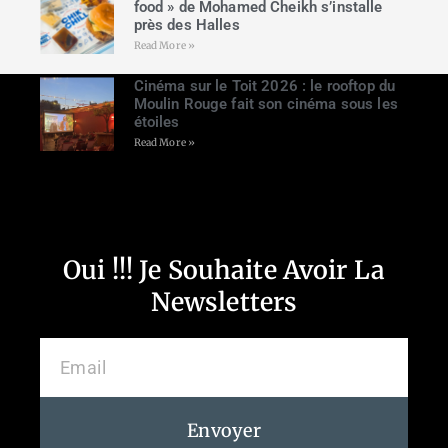
food » de Mohamed Cheikh s’installe
près des Halles
Read More »
Cinéma sur le Toit 2026 : le rooftop du
Moulin Rouge fait son cinéma sous les
étoiles
Read More »
Oui !!! Je Souhaite Avoir La
Newsletters
Envoyer