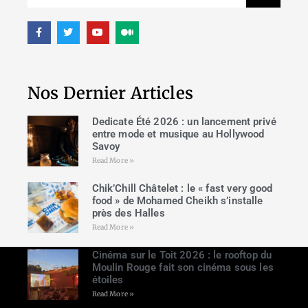
Nos Dernier Articles
Dedicate Été 2026 : un lancement privé
entre mode et musique au Hollywood
Savoy
Read More »
Chik’Chill Châtelet : le « fast very good
food » de Mohamed Cheikh s’installe
près des Halles
Read More »
Cinéma sur le Toit 2026 : le rooftop du
Moulin Rouge fait son cinéma sous les
étoiles
Read More »