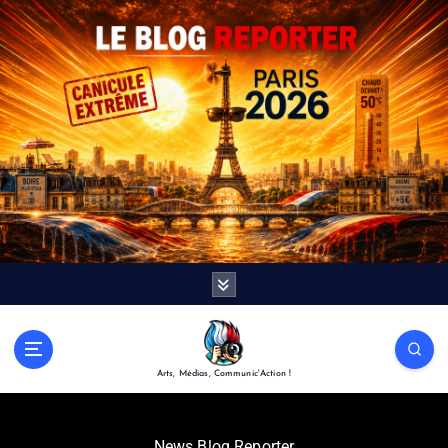
Arts, Médias, Communic'Action !
News Blog Reporter