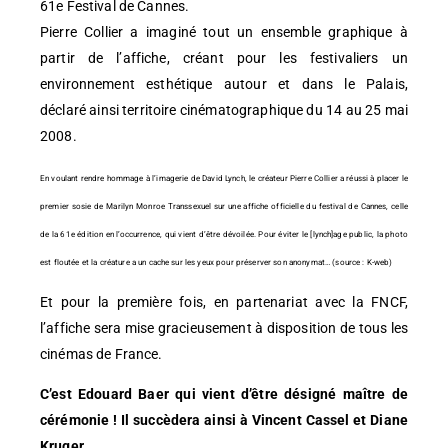
61e Festival de Cannes.
Pierre Collier a imaginé tout un ensemble graphique à
partir de l’affiche, créant pour les festivaliers un
environnement esthétique autour et dans le Palais,
déclaré ainsi territoire cinématographique du 14 au 25 mai
2008.
En voulant rendre hommage à l’imagerie de David Lynch, le créateur Pierre Collier a réussi à placer le
premier sosie de Marilyn Monroe Transsexuel sur une affiche officielle du festival de Cannes, celle
de la 61e édition en l’occurrence, qui vient d’être dévoilée. Pour éviter le [lynch]age public, la photo
est floutée et la créature a un cache sur les yeux pour préserver son anonymat… (source : K-web)
Et pour la première fois, en partenariat avec la FNCF,
l’affiche sera mise gracieusement à disposition de tous les
cinémas de France.
C’est Edouard Baer qui vient d’être désigné maître de
cérémonie ! Il succèdera ainsi à Vincent Cassel et Diane
Kruger.