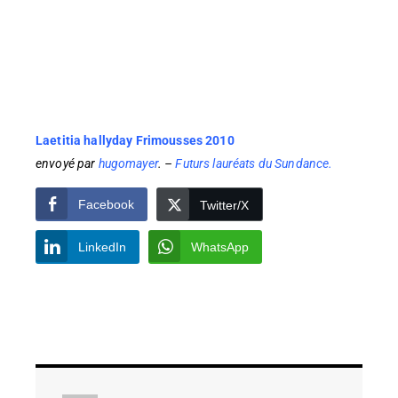
Laetitia hallyday Frimousses 2010
envoyé par
hugomayer
. –
Futurs lauréats du Sundance.
Facebook
Twitter/X
LinkedIn
WhatsApp