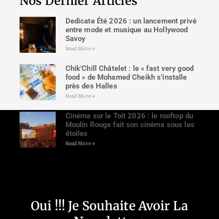
Nos Dernier Articles
Dedicate Été 2026 : un lancement privé
entre mode et musique au Hollywood
Savoy
Read More »
Chik’Chill Châtelet : le « fast very good
food » de Mohamed Cheikh s’installe
près des Halles
Read More »
Cinéma sur le Toit 2026 : le rooftop du
Moulin Rouge fait son cinéma sous les
étoiles
Read More »
Oui !!! Je Souhaite Avoir La