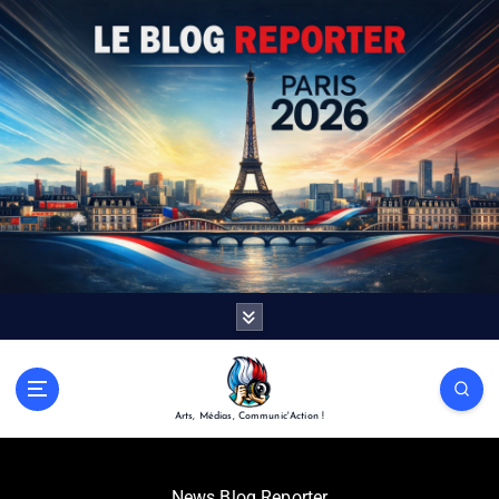
Arts, Médias, Communic'Action !
News Blog Reporter