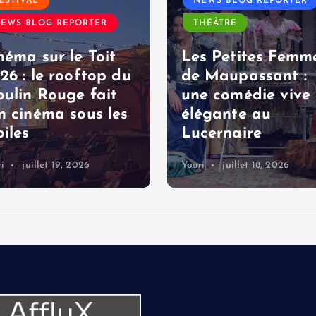
ESTIVAL
NEWS BLOG REPORTER
EWS BLOG REPORTER
THÉÂTRE
néma sur le Toit
Les Petites Femm
26 : le rooftop du
de Maupassant :
ulin Rouge fait
une comédie vive 
n cinéma sous les
élégante au
oiles
Lucernaire
i
juillet 19, 2026
Youri
juillet 18, 2026