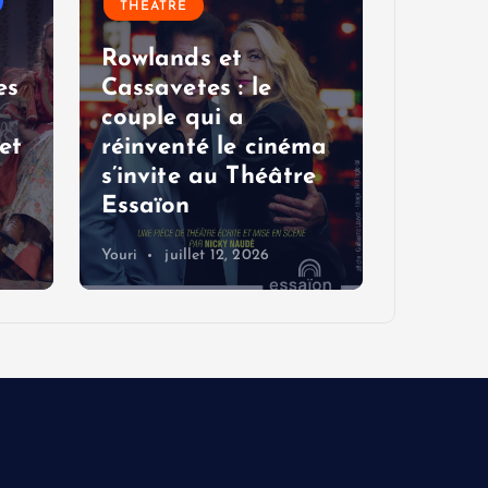
THÉÂTRE
THÉÂTR
VOYAGE
Rowlands et
TROTTE
es
Cassavetes : le
couple qui a
Les pé
et
réinventé le cinéma
rire et
s’invite au Théâtre
Festiv
Essaïon
cet ét
Youri
juillet 12, 2026
Blogreport