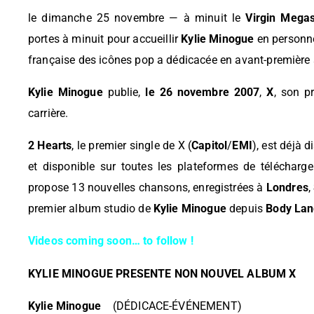
le dimanche 25 novembre — à minuit le
Virgin Mega
portes à minuit pour accueillir
Kylie Minogue
en personne
française des icônes pop a dédicacée en avant-première
Kylie Minogue
publie,
le 26 novembre 2007
,
X
, son p
carrière.
2 Hearts
, le premier single de X (
Capitol
/
EMI
), est déjà 
et disponible sur toutes les plateformes de téléchar
propose 13 nouvelles chansons, enregistrées à
Londres
,
premier album studio de
Kylie Minogue
depuis
Body Lan
Videos coming soon… to follow !
KYLIE MINOGUE PRESENTE NON NOUVEL ALBUM X
Kylie Minogue
(DÉDICACE-ÉVÉNEMENT)