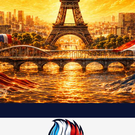
t
e
l
e