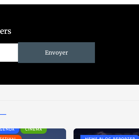
ters
Envoyer
GENDA
CINÉMA