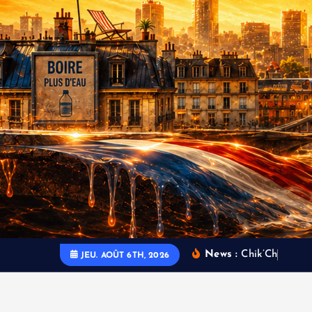
News :
C
h
i
k
’
C
h
i
l
l
C
h
â
JEU. AOÛT 6TH, 2026