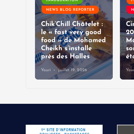
RTER
INAUGURATION
F
NEWS BLOG REPORTER
N
2026 :
Chik’Chill Châtelet :
Ci
 privé
le « fast very good
20
t
food » de Mohamed
Mo
Cheikh s’installe
so
voy
près des Halles
ét
Youri
juillet 19, 2026
Your