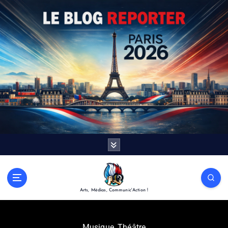
Arts, Médias, Communic'Action !
Musique
,
Théâtre