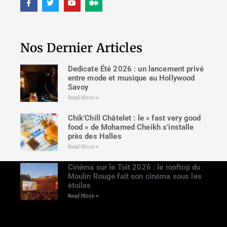
Nos Dernier Articles
Dedicate Été 2026 : un lancement privé
entre mode et musique au Hollywood
Savoy
Read More »
Chik’Chill Châtelet : le « fast very good
food » de Mohamed Cheikh s’installe
près des Halles
Read More »
Cinéma sur le Toit 2026 : le rooftop du
Moulin Rouge fait son cinéma sous les
étoiles
Read More »