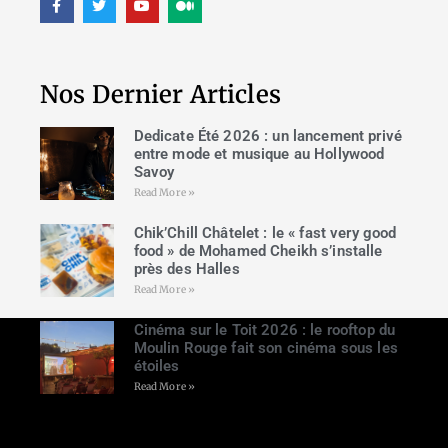
Nos Dernier Articles
Dedicate Été 2026 : un lancement privé
entre mode et musique au Hollywood
Savoy
Read More »
Chik’Chill Châtelet : le « fast very good
food » de Mohamed Cheikh s’installe
près des Halles
Read More »
Cinéma sur le Toit 2026 : le rooftop du
Moulin Rouge fait son cinéma sous les
étoiles
Read More »