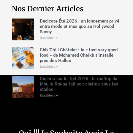
Nos Dernier Articles
Dedicate Été 2026 : un lancement privé
entre mode et musique au Hollywood
Savoy
Read More »
Chik’Chill Châtelet : le « fast very good
food » de Mohamed Cheikh s’installe
près des Halles
Read More »
Cinéma sur le Toit 2026 : le rooftop du
Moulin Rouge fait son cinéma sous les
étoiles
Read More »