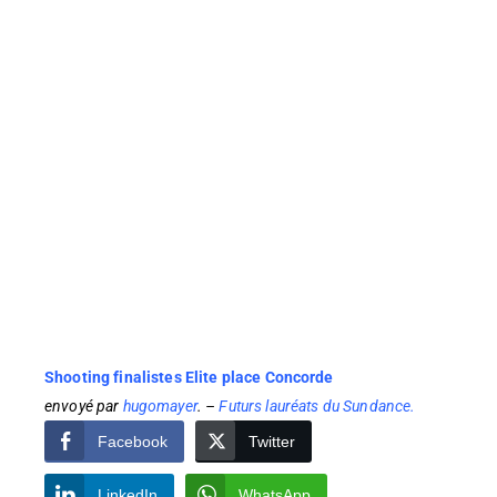
Shooting finalistes Elite place Concorde
envoyé par
hugomayer
. –
Futurs lauréats du Sundance.
Facebook
Twitter
LinkedIn
WhatsApp