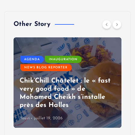
Other Story
AGENDA
INAUGURATION
NEWS BLOG REPORTER
Chik’Chill Châtelet : le « fast
very good food » de
Mohamed Cheikh s’installe
près des Halles
Youri
juillet 19, 2026