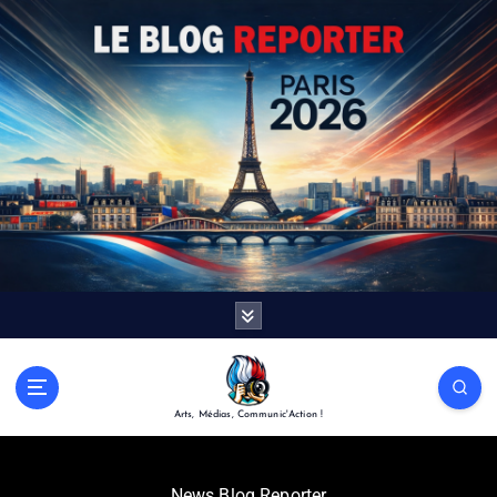
Arts, Médias, Communic'Action !
News Blog Reporter