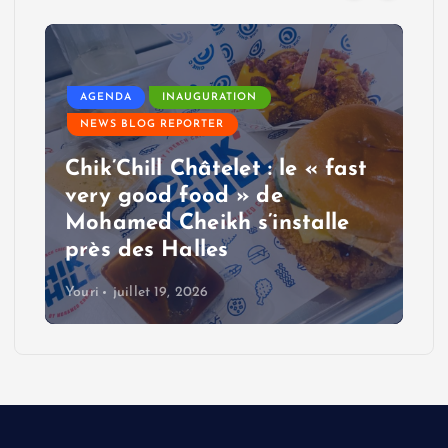
AGENDA
CINÉMA
FESTIVAL
NEWS BLOG REPORTER
 « fast
Cinéma sur le Toit 2026 : le
alle
rooftop du Moulin Rouge fai
son cinéma sous les étoiles
Youri
juillet 19, 2026