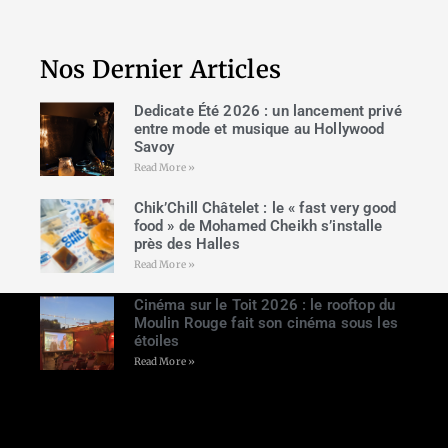
Nos Dernier Articles
Dedicate Été 2026 : un lancement privé
entre mode et musique au Hollywood
Savoy
Read More »
Chik’Chill Châtelet : le « fast very good
food » de Mohamed Cheikh s’installe
près des Halles
Read More »
Cinéma sur le Toit 2026 : le rooftop du
Moulin Rouge fait son cinéma sous les
étoiles
Read More »