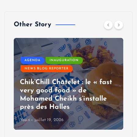
Other Story
AGENDA
INAUGURATION
NEWS BLOG REPORTER
Chik’Chill Châtelet : le « fast
very good food » de
Mohamed Cheikh s’installe
près des Halles
Youri
juillet 19, 2026