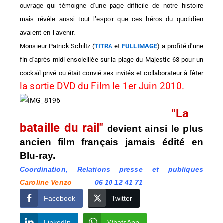
ouvrage qui témoigne d’une page difficile de notre histoire
mais révèle aussi tout l’espoir que ces héros du quotidien
avaient en l’avenir.
Monsieur Patrick Schiltz (
TITRA
et
FULLIMAGE
) a profité d'une
fin d'après midi ensoleillée sur la plage du Majestic 63 pour un
cockaïl privé ou était convié ses invités et collaborateur à fêter
la sortie DVD du Film le 1er Juin 2010.
"La
bataille du rail"
devient ainsi le plus
ancien film français jamais édité en
Blu-ray.
Coordination, Relations presse et publiques
Caroline Venzo
06 10 12 41 71
Facebook
Twitter
LinkedIn
WhatsApp