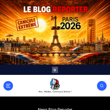
Arts, Médias, Communic'Action !
News Blog Reporter