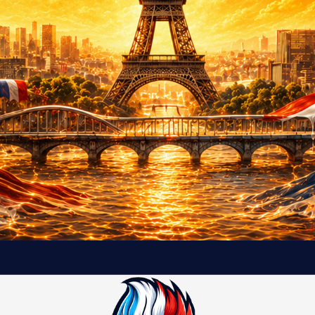
t
e
l