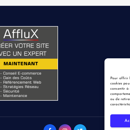
Pour offrir 
cookies pou
consentir à 
comportemen
ou de retire
caractéristi
Ac