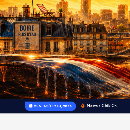
News :
C
h
i
k
’
C
h
i
l
l
C
h
â
VEN. AOÛT 7TH, 2026