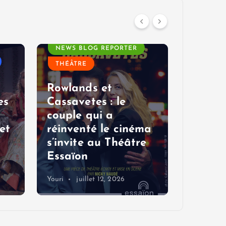
AGENDA
AGEND
NEWS BLOG REPORTER
NEWS B
THÉÂTRE
THÉÂTR
VOYAGE
Rowlands et
TROTTE
es
Cassavetes : le
couple qui a
Les pé
et
réinventé le cinéma
rire et
s’invite au Théâtre
Festiv
Essaïon
cet ét
Youri
juillet 12, 2026
Blogreport