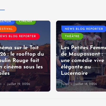
GENDA
CINÉMA
ESTIVAL
NEWS BLOG REPORTER
EWS BLOG REPORTER
THÉÂTRE
néma sur le Toit
Les Petites Femm
26 : le rooftop du
de Maupassant :
ulin Rouge fait
une comédie vive 
n cinéma sous les
élégante au
oiles
Lucernaire
i
juillet 19, 2026
Youri
juillet 18, 2026