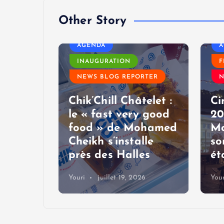
Other Story
MODE
AGENDA
A
RTER
INAUGURATION
F
NEWS BLOG REPORTER
N
2026 :
Chik’Chill Châtelet :
Ci
 privé
le « fast very good
20
t
food » de Mohamed
Mo
Cheikh s’installe
so
voy
près des Halles
ét
Youri
juillet 19, 2026
Your