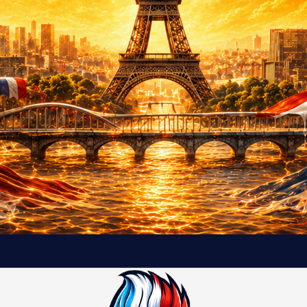
t
e
l