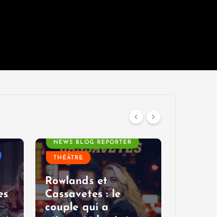
AGENDA
AGEND
NEWS BLOG REPORTER
NEWS B
THÉÂTRE
THÉÂTR
VOYAGE
Rowlands et
TROTTE
es
Cassavetes : le
couple qui a
Les pé