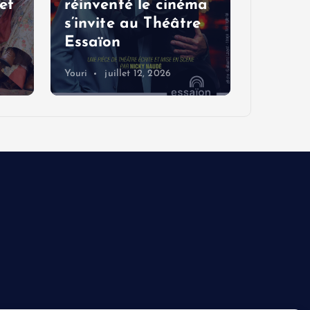
et
réinventé le cinéma
rire et
s’invite au Théâtre
Festiv
Essaïon
cet ét
Youri
juillet 12, 2026
Blogreport