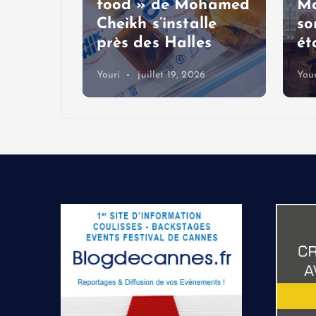
t
food » de Mohamed
Mo
Cheikh s’installe
so
voy
près des Halles
ét
Youri
juillet 19, 2026
Your