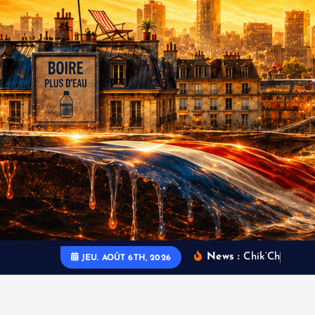
News :
C
h
i
k
’
C
h
i
l
l
C
h
â
JEU. AOÛT 6TH, 2026