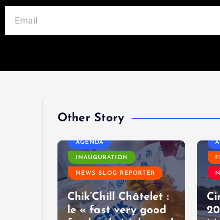
Other Story
MODE
AGENDA
A
RTER
INAUGURATION
F
NEWS BLOG REPORTER
N
2026 :
Chik’Chill Châtelet :
Ci
 privé
le « fast very good
20