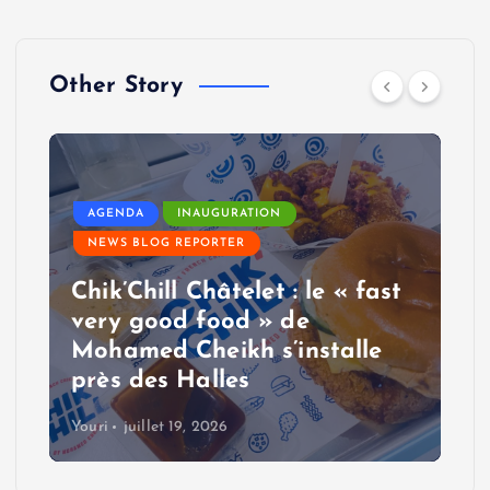
Other Story
AGENDA
INAUGURATION
NEWS BLOG REPORTER
Chik’Chill Châtelet : le « fast
very good food » de
Mohamed Cheikh s’installe
près des Halles
Youri
juillet 19, 2026