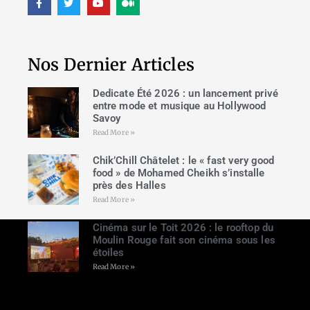
Nos Dernier Articles
Dedicate Été 2026 : un lancement privé
entre mode et musique au Hollywood
Savoy
Read More »
Chik’Chill Châtelet : le « fast very good
food » de Mohamed Cheikh s’installe
près des Halles
Read More »
Cinéma sur le Toit 2026 : le rooftop du
Moulin Rouge fait son cinéma sous les
étoiles
Read More »