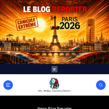
Arts, Médias, Communic'Action !
News Blog Reporter