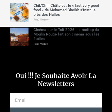
Chik’Chill Châtelet : le « fast very good
food » de Mohamed Cheikh s’installe
près des Halles
Read More »
Cinéma sur le Toit 2026 : le rooftop du
Moulin Rouge fait son cinéma sous les
étoiles
Read More »
Oui !!! Je Souhaite Avoir La
Newsletters