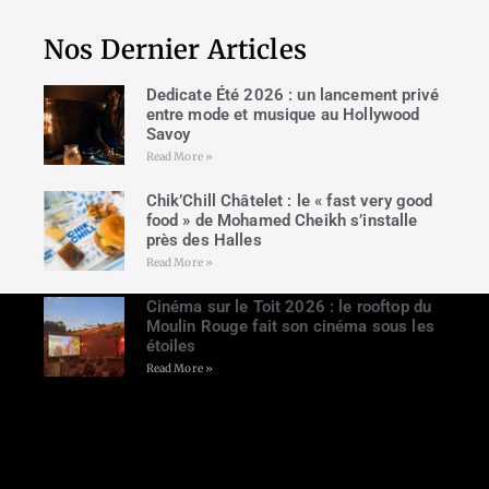
Nos Dernier Articles
Dedicate Été 2026 : un lancement privé
entre mode et musique au Hollywood
Savoy
Read More »
Chik’Chill Châtelet : le « fast very good
food » de Mohamed Cheikh s’installe
près des Halles
Read More »
Cinéma sur le Toit 2026 : le rooftop du
Moulin Rouge fait son cinéma sous les
étoiles
Read More »