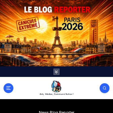
Arts, Médias, Communic'Action !
News Blog Reporter