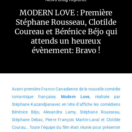
MODERN LOVE : Première
Stéphane Rousseau, Clotilde
Coureau et Bérénice Béjo qui
attends un heureux
évènement: Bravo !
Avant-première Franco-Canadienne de le nouvelle comédie
romantique française,
Modern Love
, réalisée par
Stéphane Kazandjianavec en tête d’affiche les comédiens
Bérénice Béjo, Alexandra Lamy, Stéphane Rousseau,
Stéphane Debac, Pierre François Martin-Laval et Clotilde
Courau… Toute l’équipe du film était réunie pour présenter