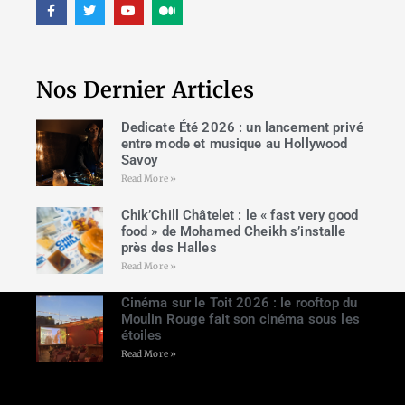
Nos Dernier Articles
Dedicate Été 2026 : un lancement privé
entre mode et musique au Hollywood
Savoy
Read More »
Chik’Chill Châtelet : le « fast very good
food » de Mohamed Cheikh s’installe
près des Halles
Read More »
Cinéma sur le Toit 2026 : le rooftop du
Moulin Rouge fait son cinéma sous les
étoiles
Read More »